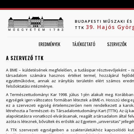
Jump to navigation
BUDAPESTI MŰSZAKI É
39. Hajós Gyö
TTK
EREDMÉNYEK
TÁJÉKOZTATÓ
SZERVEZŐK
A SZERVEZŐ TTK
A BME – küldetésének megfelelően, a tudásipar résztvevőjeként – ism
társadalom számára hasznos értéket termel, hozzájárul fejlőd
együttműködve, annak az irányítás területén elért számos eredmé
felsőoktatási intézménye.
A Természettudományi Kar 1998. július 1-jén alakult meg. Korábban
egységek igen változatos formában léteztek a BME-n. Hosszú ideig egy 
ez a szervezeti egység értelemszerűen nem rendelkezett a karokat
létrehozta a Természet- és Társadalomtudományi Kart (TTTK). Az új kar
alapoktatásra vonatkozó elvárásainak, reagált a társadalom által felv
azóta is léteznek, bővültek és erősítik az Egyetem „universitas” jellegé
A TTK szervezeti egységeiben a szakterületükhöz kapcsolódó kut