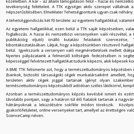
közéletben. A kar – az állami támogatáson felül – hazai és nemzetköz
tevékenység feltételeit. A TTK egységei aktív szerepet vállalnak
népszerűsítésében. ElmeMater Tehetségpontunk ugyan csak néhány év
A tehetséggondozás két fő területe: az egyetemi hallgatókkal, valamin
Az egyetemi hallgatókkal, ezen belül a TTK saját képzéseiben, val
foglalkozás. A hazai és nemzetközi versenyeken való részvétel, 
publikációig eljutó) önálló kutatási feladatok szervezés
kibontakoztatásában. Látjuk, hogy a képzésünkben résztvevő hallga
belül. Igyekszünk a versenyen való megmérettetések mellett diákjai
Nyertes pályázataink a felmerülő költségek fedezésében is segí
képességgel felvértezett hallgatókat tudunk képezni, akik képesek k
A BME TTK felismerte azt, hogy a természettudományos képzésben rés
(bankok, biztosító társaságok) cégek munkatársaiként amellett, 
területen aktív cégek joggal tartanak igényt olyan szakembe
természettudományos képzésükből adódóan széles látókörrel,
kompl
Azonban a természettudományos képzés kevésbé ismert és ezért
távolabbi pontjain, vagy a határon túl élő fiatalok tartanak a nagyv
hátrányoknak a leküzdésére sokféle módon törekszik. Középisko
gyakorlófelületet, online versenyeket tart, amellyel az érettségire v
ScienceCamp néven.